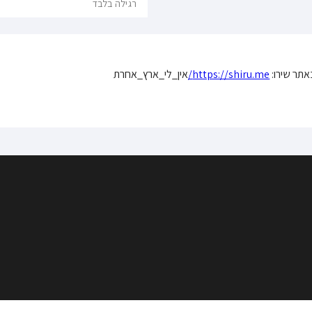
רגילה בלבד
תר שירו:
https://shiru.me/
אין_לי_ארץ_אחרת