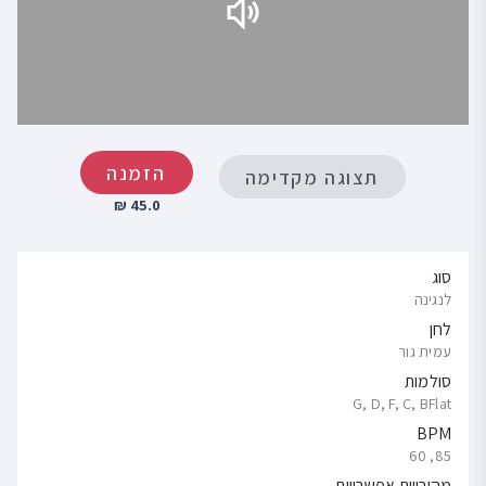
הזמנה
תצוגה מקדימה
45.0 ₪
סוג
לנגינה
לחן
עמית גור
סולמות
G, D, F, C, BFlat
BPM
85, 60
מהירויות אפשרויות