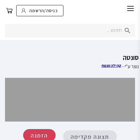
כניסה/הרשמה
סונטה
נוצר ע"י -
קהילה מנגנת
הזמנה
תצוגה מקדימה