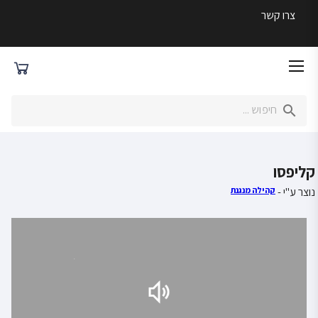
צרו קשר
קליפסו
נוצר ע"י -
קהילה מנגנת